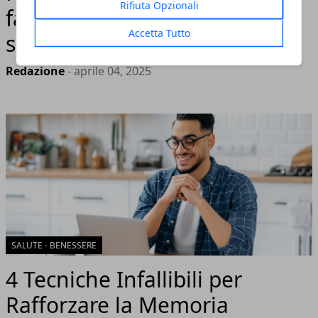
Rifiuta Opzionali
famiglia con un ambiente
Accetta Tutto
sicuro
Redazione
- aprile 04, 2025
SALUTE - BENESSERE
4 Tecniche Infallibili per
Rafforzare la Memoria