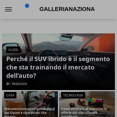
Gallerianazionaleumbria.it
Gallerianazionaleumbria.it
Articoli in Evidenza
GUIDE
Perché il SUV ibrido è il segmento
che sta trainando il mercato
dell’auto?
di
- Redazione
CASA
TECNOLOGIA
Manutenzione intelligente per il
Come sfruttare al massimo le
tuo Dyson e riparazioni che
offerte del sito ufficiale
durano
AgfaPhoto