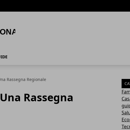
IDE
a: Una Rassegna Regionale
CA
Fam
a: Una Rassegna
Cas
gui
Sal
Eco
Tec