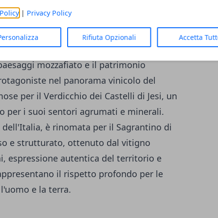
no e il Vino Nobile di Montepulciano. Questi
Policy
|
Privacy Policy
 loro complessità, eleganza e capacità di
ovengono.
Personalizza
Rifiuta Opzionali
Accetta Tut
 paesaggi mozzafiato e il patrimonio
protagoniste nel panorama vinicolo del
se per il Verdicchio dei Castelli di Jesi, un
o per i suoi sentori agrumati e minerali.
dell'Italia, è rinomata per il Sagrantino di
o e strutturato, ottenuto dal vitigno
, espressione autentica del territorio e
rappresentano il rispetto profondo per le
l'uomo e la terra.