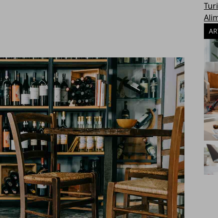
Tur
Ali
AR