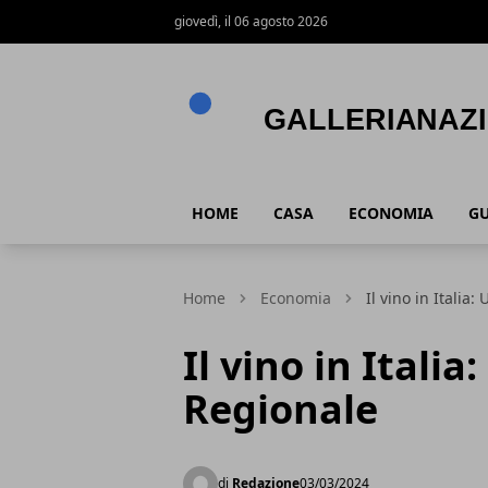
giovedì, il 06 agosto 2026
Gallerianazionaleumbria.it
HOME
CASA
ECONOMIA
GU
Home
Economia
Il vino in Itali
Il vino in Itali
Regionale
di
Redazione
03/03/2024