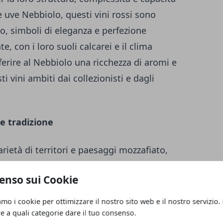
 uve Nebbiolo, questi vini rossi sono
do, simboli di eleganza e perfezione
e, con i loro suoli calcarei e il clima
erire al Nebbiolo una ricchezza di aromi e
 vini ambiti dai collezionisti e dagli
 e tradizione
varietà di territori e paesaggi mozzafiato,
e affascinante. La Toscana, forse la
enso sui Cookie
o Italia, è rinomata in tutto il mondo per i
iovese, vitigno principale della regione, forma
amo i cookie per ottimizzare il nostro sito web e il nostro servizio.
bri e amati al mondo, tra cui il Chianti
re a quali categorie dare il tuo consenso.