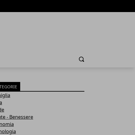
Cerca
TEGORIE
iglia
a
de
ute - Benessere
nomia
nologia