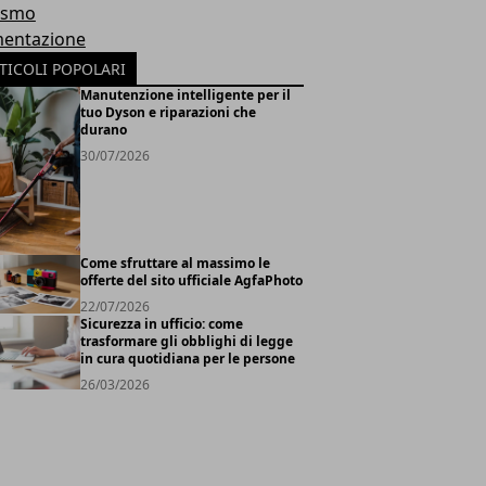
ismo
mentazione
TICOLI POPOLARI
Manutenzione intelligente per il
tuo Dyson e riparazioni che
durano
30/07/2026
Come sfruttare al massimo le
offerte del sito ufficiale AgfaPhoto
22/07/2026
Sicurezza in ufficio: come
trasformare gli obblighi di legge
in cura quotidiana per le persone
26/03/2026