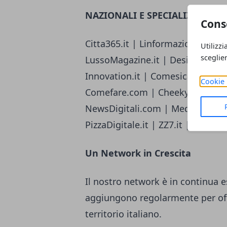
NAZIONALI E SPECIALIZZATE
Cons
Citta365.it | Linformazione.com | R
Utilizzi
sceglie
LussoMagazine.it | Design-Italia.i
Innovation.it | Comesicalcola.it 
Cookie 
Comefare.com | CheekyMag.it | 
NewsDigitali.com | MediaeSocieta
PizzaDigitale.it | ZZ7.it | Ideaz
Un Network in Crescita
Il nostro network è in continua 
aggiungono regolarmente per off
territorio italiano.