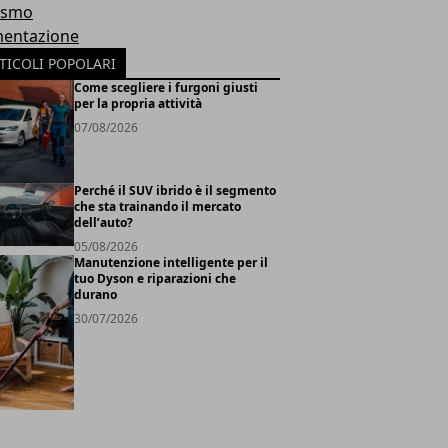
ismo
mentazione
TICOLI POPOLARI
Come scegliere i furgoni giusti
per la propria attività
07/08/2026
Perché il SUV ibrido è il segmento
che sta trainando il mercato
dell’auto?
05/08/2026
Manutenzione intelligente per il
tuo Dyson e riparazioni che
durano
30/07/2026