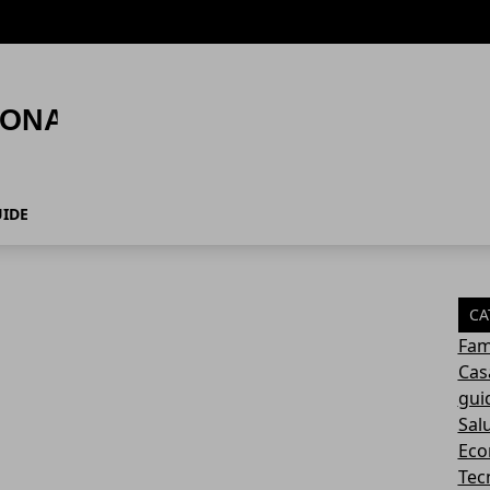
IDE
CA
Fam
Cas
gui
Sal
Eco
Tec