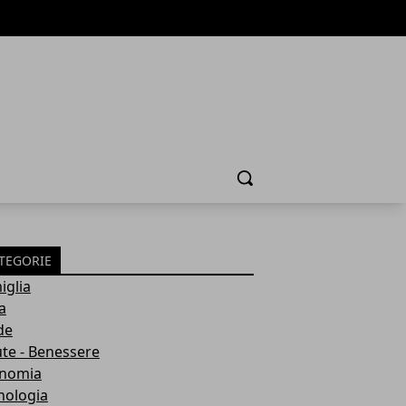
Cerca
TEGORIE
iglia
a
de
ute - Benessere
nomia
nologia