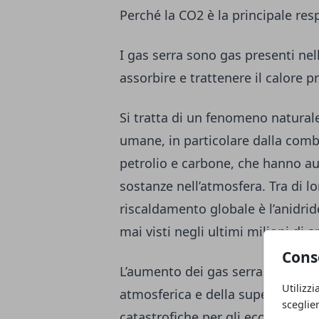
Perché la CO2 è la principale re
I gas serra sono gas presenti nel
assorbire e trattenere il calore p
Si tratta di un fenomeno naturale
umane, in particolare dalla comb
petrolio e carbone, che hanno a
sostanze nell’atmosfera. Tra di lo
riscaldamento globale è l’anidrid
mai visti negli ultimi milioni di a
Cons
L’aumento dei gas serra provoca
Utilizzi
atmosferica e della superficie t
sceglie
catastrofiche per gli ecosistemi, 