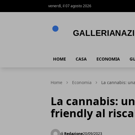
venerdì, il 07 agosto 2026
Gallerianazionaleumbria.it
HOME
CASA
ECONOMIA
GU
Home
Economia
La cannabis: una
La cannabis: un
friendly al ris
di
Redazione
20/09/2023