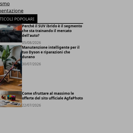
ismo
mentazione
TICOLI POPOLARI
Perché il SUV ibrido è il segmento
che sta trainando il mercato
dell’auto?
05/08/2026
Manutenzione intelligente per il
tuo Dyson e riparazioni che
durano
30/07/2026
Come sfruttare al massimo le
offerte del sito ufficiale AgfaPhoto
22/07/2026