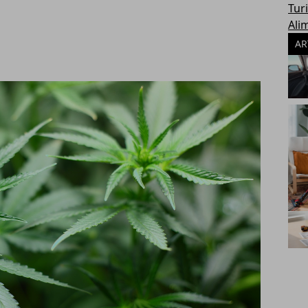
Tur
Ali
AR