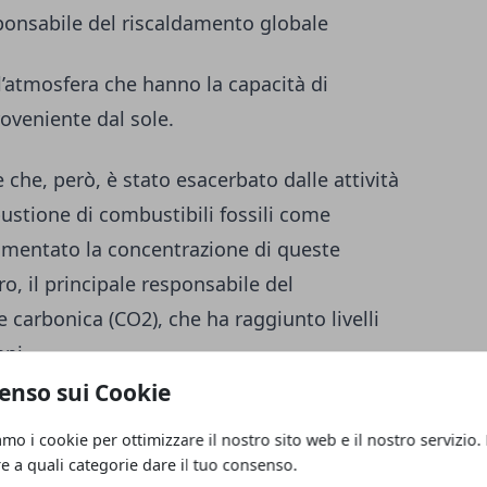
sponsabile del riscaldamento globale
l’atmosfera che hanno la capacità di
roveniente dal sole.
 che, però, è stato esacerbato dalle attività
ustione di combustibili fossili come
umentato la concentrazione di queste
ro, il principale responsabile del
e carbonica (CO2), che ha raggiunto livelli
nni.
enso sui Cookie
 un’impennata della temperatura
amo i cookie per ottimizzare il nostro sito web e il nostro servizio.
errestre, con conseguenze potenzialmente
re a quali categorie dare il tuo consenso.
la biodiversità, la salute umana e