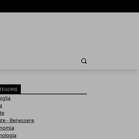
Cerca
TEGORIE
iglia
a
de
ute - Benessere
nomia
nologia