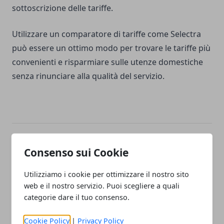
sottoscrizione delle tariffe.
Utilizzare un comparatore di tariffe come Selectra
può essere un ottimo modo per trovare le tariffe più
convenienti e risparmiare sulle utenze domestiche
senza rinunciare alla qualità del servizio.
Facebook
Twitter
Whatsapp
Consenso sui Cookie
Utilizziamo i cookie per ottimizzare il nostro sito
web e il nostro servizio. Puoi scegliere a quali
categorie dare il tuo consenso.
Articolo Precedente
Articolo Successivo
Primavera, tempo di
Pneumatici Michelin
Cookie Policy
|
Privacy Policy
matrimoni: come scegliere
Primacy 4: La scelta