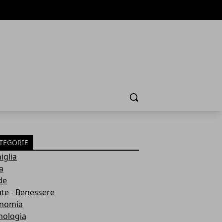
Cerca
TEGORIE
iglia
a
de
ute - Benessere
nomia
nologia