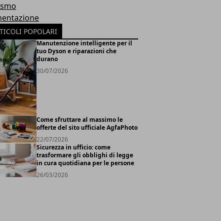
ismo
mentazione
TICOLI POPOLARI
Manutenzione intelligente per il
tuo Dyson e riparazioni che
durano
30/07/2026
Come sfruttare al massimo le
offerte del sito ufficiale AgfaPhoto
22/07/2026
Sicurezza in ufficio: come
trasformare gli obblighi di legge
in cura quotidiana per le persone
26/03/2026