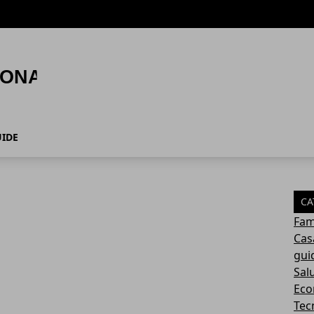
IDE
CA
Fam
Cas
gui
Sal
Eco
Tec