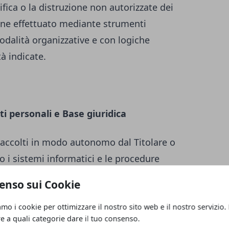
ifica o la distruzione non autorizzate dei
iene effettuato mediante strumenti
odalità organizzative e con logiche
tà indicate.
ti personali e Base giuridica
raccolti in modo autonomo dal Titolare o
o i sistemi informatici e le procedure
nto del presente Sito web acquisiscono
enso sui Cookie
, di carattere tecnico-informatico (ad es.
tilizzato, il sistema operativo, il nome di
amo i cookie per ottimizzare il nostro sito web e il nostro servizio.
re a quali categorie dare il tuo consenso.
 dai quali è stato effettuato l’accesso o