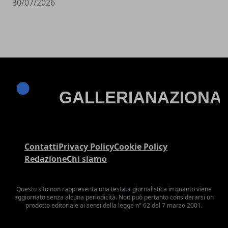
30/07/2026
Contatti
Privacy Policy
Cookie Policy
Redazione
Chi siamo
Questo sito non rappresenta una testata giornalistica in quanto viene
aggiornato senza alcuna periodicità. Non può pertanto considerarsi un
prodotto editoriale ai sensi della legge n° 62 del 7 marzo 2001.