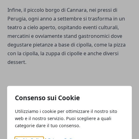
Infine, il piccolo borgo di Cannara, nei pressi di
Perugia, ogni anno a settembre si trasforma in un
teatro a cielo aperto, ospitando eventi culturali,
mercatini e ovviamente stand gastronomici dove
degustare pietanze a base di cipolla, come la pizza
con la cipolla, la zuppa di cipolle e anche diversi
dessert.
Consenso sui Cookie
Facebook
Twitter
Whatsapp
Utilizziamo i cookie per ottimizzare il nostro sito
web e il nostro servizio. Puoi scegliere a quali
categorie dare il tuo consenso.
Articolo Precedente
Articolo Successivo