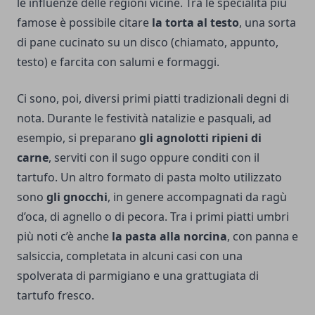
le influenze delle regioni vicine. Tra le specialità più
famose è possibile citare
la torta al testo
, una sorta
di pane cucinato su un disco (chiamato, appunto,
testo) e farcita con salumi e formaggi.
Ci sono, poi, diversi primi piatti tradizionali degni di
nota. Durante le festività natalizie e pasquali, ad
esempio, si preparano
gli agnolotti ripieni di
carne
, serviti con il sugo oppure conditi con il
tartufo. Un altro formato di pasta molto utilizzato
sono
gli gnocchi
, in genere accompagnati da ragù
d’oca, di agnello o di pecora. Tra i primi piatti umbri
più noti c’è anche
la pasta alla norcina
, con panna e
salsiccia, completata in alcuni casi con una
spolverata di parmigiano e una grattugiata di
tartufo fresco.