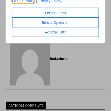
Cookie Policy
|
Privacy Policy
Secondhand e Moda: Come
"Visura Ipotecaria Online:
sta Cambiando la
Risparmia Tempo ed Evita
Personalizza
Percezione della Moda in
Sorprese"
Italia
Rifiuta Opzionali
Accetta Tutto
Redazione
ARTICOLI CORRELATI