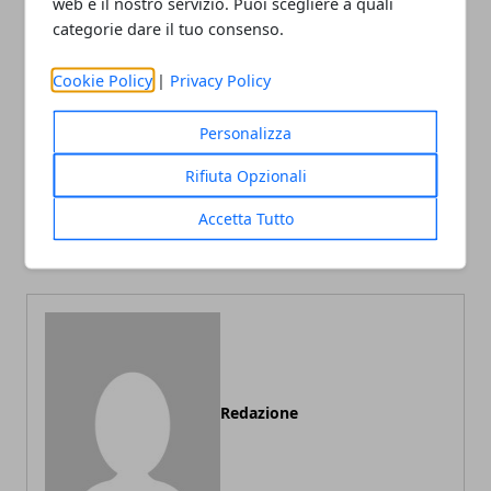
web e il nostro servizio. Puoi scegliere a quali
categorie dare il tuo consenso.
Facebook
Twitter
Whatsapp
Cookie Policy
|
Privacy Policy
Personalizza
Articolo Precedente
Articolo Successivo
Rifiuta Opzionali
Vendita borracce in
Come stimare il valore
alluminio personalizzate,
della tua macchina da
Accetta Tutto
cosa c'è da sapere
cucire antica Singer
Redazione