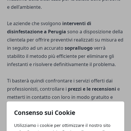
e dell'ambiente.
Le aziende che svolgono
interventi di
disinfestazione a Perugia
sono a disposizione della
clientela per offrire preventivi realizzati su misura ed
in seguito ad un accurato
sopralluogo
verrà
stabilito il metodo più efficiente per eliminare gli
infestanti e risolvere definitivamente il problema.
Ti basterà quindi confrontare i servizi offerti dai
professionisti, controllare i
prezzi e le recensioni
e
metterti in contatto con loro in modo gratuito e
senza impegno.
Consenso sui Cookie
Utilizziamo i cookie per ottimizzare il nostro sito