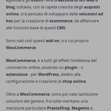
agevolare gli
utenti
nella
creazione di siti web o
blog
; tuttavia, con la rapida crescita degli
acquisti
online
, si è pensato di sviluppare delle
soluzioni ad
hoc
per la creazione di
ecommerce
, da affiancare
alle funzioni base di questi
CMS
.
Sono nati così questi
add on
, tra cui proprio
WooCommerce
.
WooCommerce
, è a tutti gli effetti l'emblema del
commercio online, essendo un
plugin
- o
estensione
- per
WordPress
, dedito alla
configurazione e creazione di
shop online
.
Oltre a
WooCommerce
, sono poi nate tantissime
soluzioni del genere, fra tutte meritano una
menzione particolare
PrestaShop
,
Magento
e