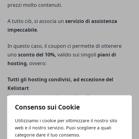
prezzi molto contenuti.
A tutto ciò, si associa un
servizio di assistenza
impeccabile
.
In questo caso, il coupon ci permette di ottenere
uno
sconto del 10%,
valido sui singoli
piani di
hosting
, ovvero:
Tutti gli hosting condivisi, ad eccezione del
Kelistart
Tutti gli hosting dedicati a WordPress
Tutti gli hosting dedicati a Joomla
Consenso sui Cookie
Tutti gli hosting dedicati a PrestaShop
Utilizziamo i cookie per ottimizzare il nostro sito
Tutti i piani di hosting dedicati alle mail
web e il nostro servizio. Puoi scegliere a quali
categorie dare il tuo consenso.