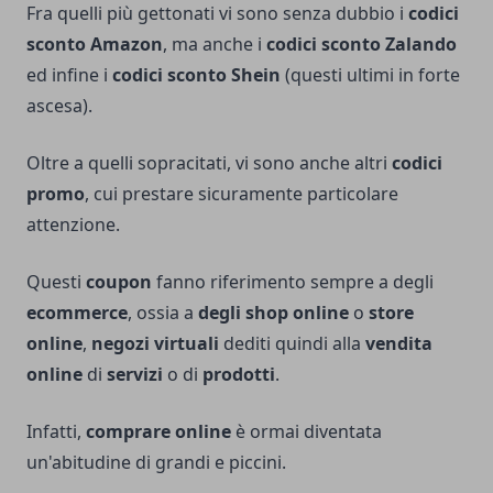
Fra quelli più gettonati vi sono senza dubbio i
codici
sconto Amazon
, ma anche i
codici sconto Zalando
ed infine i
codici sconto Shein
(questi ultimi in forte
ascesa).
Oltre a quelli sopracitati, vi sono anche altri
codici
promo
, cui prestare sicuramente particolare
attenzione.
Questi
coupon
fanno riferimento sempre a degli
ecommerce
, ossia a
degli shop online
o
store
online
,
negozi virtuali
dediti quindi alla
vendita
online
di
servizi
o di
prodotti
.
Infatti,
comprare online
è ormai diventata
un'abitudine di grandi e piccini.