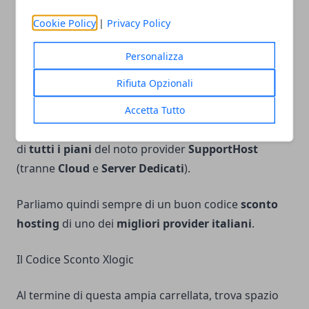
Avere quindi a disposizione un
codice sconto
Keliweb
è pertanto cosa non di poco conto,
Cookie Policy
|
Privacy Policy
considerata l'elevata affidabilità del
provider
.
Personalizza
Il Codice Sconto SupportHost
Rifiuta Opzionali
Sempre su
TrovaHosting.com
, è altresì possibile
Accetta Tutto
usufruire dello sconto del
10%
, valido sul 1° acquisto
di
tutti i piani
del noto provider
SupportHost
(tranne
Cloud
e
Server Dedicati
).
Parliamo quindi sempre di un buon codice
sconto
hosting
di uno dei
migliori provider italiani
.
Il Codice Sconto Xlogic
Al termine di questa ampia carrellata, trova spazio