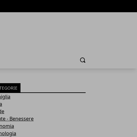
Cerca
TEGORIE
iglia
a
de
ute - Benessere
nomia
nologia