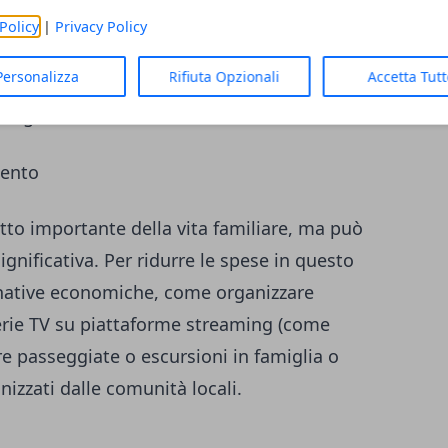
e o coupon scontati, fare la spesa al
Policy
|
Privacy Policy
e non acquistare prodotti di marca.
Personalizza
Rifiuta Opzionali
Accetta Tut
i online, dove spesso si possono trovare
negozi fisici.
mento
tto importante della vita familiare, ma può
nificativa. Per ridurre le spese in questo
rnative economiche, come organizzare
serie TV su piattaforme streaming (come
e passeggiate o escursioni in famiglia o
nizzati dalle comunità locali.