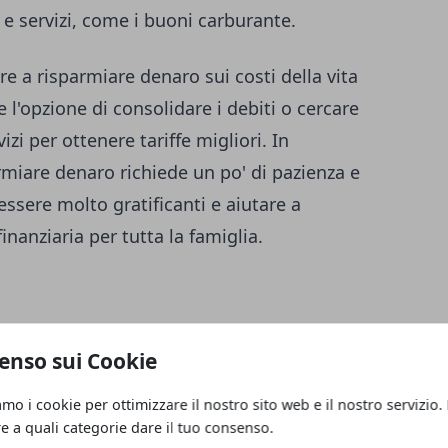
 e servizi, come i buoni carburante.
are a risparmiare denaro sui costi della vita
e l'opzione di consolidare i debiti o cercare
vizi per ottenere tariffe migliori. In
rmiare denaro richiede un po' di pazienza e
ssere molto gratificanti e aiutare a
nanziaria per tutta la famiglia.
ltra buona strategia per risparmiare denaro
enso sui Cookie
amo i cookie per ottimizzare il nostro sito web e il nostro servizio.
re a quali categorie dare il tuo consenso.
possono utilizzare, come acquistare prodotti