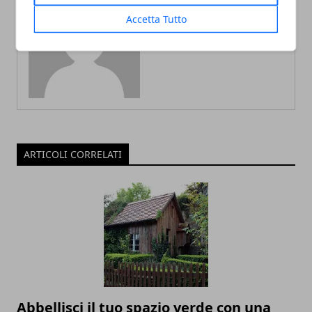
Accetta Tutto
Redazione
ARTICOLI CORRELATI
Abbellisci il tuo spazio verde con una