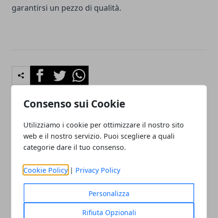
garantirsi un pezzo di qualità.
Facebook
Twitter
Whatsapp
Consenso sui Cookie
Utilizziamo i cookie per ottimizzare il nostro sito
Articolo Precedente
Articolo Successivo
web e il nostro servizio. Puoi scegliere a quali
Che cos’è la modellazione
Attenzione alle truffe sugli
parametrica e a cosa serve
investimenti online: 3
categorie dare il tuo consenso.
consigli utili
Cookie Policy
|
Privacy Policy
Personalizza
Rifiuta Opzionali