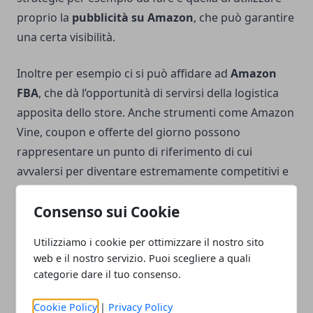
proprio la
pubblicità su Amazon
, che può garantire
una certa visibilità.
Inoltre per esempio ci si può affidare ad
Amazon
FBA
, che dà l’opportunità di servirsi della logistica
apposita dello store. Anche strumenti come Amazon
Vine, coupon e offerte del giorno possono
rappresentare un punto di riferimento di cui
avvalersi per diventare estremamente competitivi e
quindi per vendere di più attraverso una
Consenso sui Cookie
piattaforma sempre più utilizzata, in grado di offrire
tanti vantaggi per vendere maggiormente i prodotti.
Utilizziamo i cookie per ottimizzare il nostro sito
web e il nostro servizio. Puoi scegliere a quali
categorie dare il tuo consenso.
Cookie Policy
|
Privacy Policy