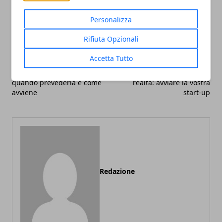
Facebook
Twitter
Whatsapp
Personalizza
Rifiuta Opzionali
Accetta Tutto
Articolo Precedente
Articolo Successivo
Manutenzione caldaia:
Trasformare l'idea in
quando prevederla e come
realtà: avviare la vostra
avviene
start-up
Redazione